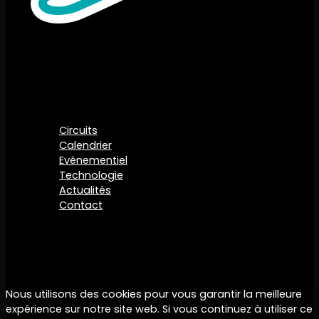
CIRCUITS DE VENDEE
60 Rue de Chambouin - 85200 Fontenay-le-
Comte
02 51 69 00 78
Circuits
Calendrier
Evénementiel
Technologie
Actualités
Contact
Circuits de Vendée 2020 – Tous droits réservés
Nous utilisons des cookies pour vous garantir la meilleure
expérience sur notre site web. Si vous continuez à utiliser ce