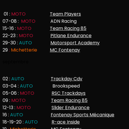
01 :
MOTO
Team Players
07-08 :
MOTO
ADN Racing
15-16 :
MOTO
Team Racing 85
22-23 :
MOTO
Pitlane Endurance
29-30 :
AUTO
Motorsport Academy
29
:
Michetterie
MC Fontenay
septembre
02 :
AUTO
Trackday Cdv
03-04 :
AUTO
Brookspeed
05-06 :
MOTO
RSC Trackdays
09 :
MOTO
Team Racing 85
12-13 :
MOTO
Slider Endurance
16 :
AUTO
Fontenay Sports Mécanique
18-19-20 :
AUTO
R-ace Inside