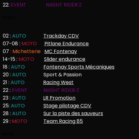
22:
EVENT
NIIGHT RIDER Z
mars
02 :
AUTO
Trackday CDV
07-08 :
MOTO
Pitlane Endurance
07
:
Michetterie
MC Fontenay
14-15 :
MOTO
Slider endurance
18 :
AUTO
Fontenay Sports Mécaniques
20 :
AUTO
Sport & Passion
21 :
AUTO
Racing West
22 :
EVENT
NIIGHT RIDER Z
23 :
AUTO
LR Promotion
25:
AUTO
Stage pilotage CDV
28 :
AUTO
Sur la piste des sauveurs
29 :
MOTO
Team Racing 85
avril