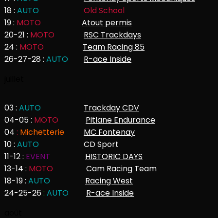
18 :
AUTO
Old School
19 :
MOTO
Atout permis
20-21 :
MOTO
RSC Trackdays
24 :
MOTO
Team Racing 85
26-27-28 :
AUTO
R-ace Inside
juillet
03 :
AUTO
Trackday CDV
04-05 :
MOTO
Pitlane Endurance
04
:
Michetterie
MC Fontenay
10 :
AUTO
CD Sport
11-12 :
EVENT
HISTORIC DAYS
13-14 :
MOTO
Cam Racing Team
18-19 :
AUTO
Racing West
24-25-26
:
AUTO
R-ace Inside
août