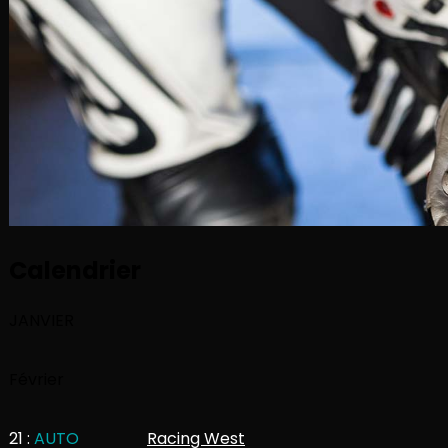
Calendrier
JANVIER
Février
21 :
AUTO
Racing West