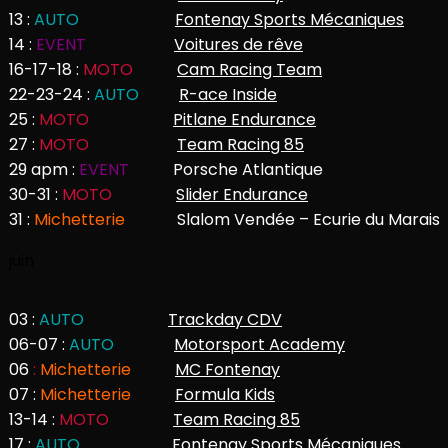
13 :
AUTO
Fontenay Sports Mécaniques
14 :
EVENT
Voitures de rêve
16-17-18 :
MOTO
Cam Racing Team
22-23-24 :
AUTO
R-ace Inside
25 :
MOTO
Pitlane Endurance
27 :
MOTO
Team Racing 85
29 apm :
EVENT
Porsche Atlantique
30-31 :
MOTO
Slider Endurance
31 :
Michetterie
Slalom Vendée – Ecurie du Marais
juin
03 :
AUTO
Trackday CDV
06-07 :
AUTO
Motorsport Academy
06
:
Michetterie
MC Fontenay
07
:
Michetterie
Formula Kids
13-14
:
MOTO
Team Racing 85
17 :
AUTO
Fontenay Sports Mécaniques