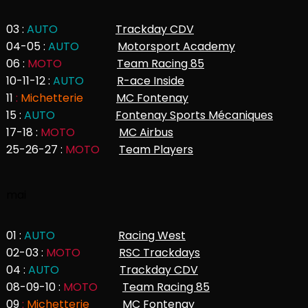
03 :
AUTO
Trackday CDV
04-05 :
AUTO
Motorsport Academy
06 :
MOTO
Team Racing 85
10-11-12 :
AUTO
R-ace Inside
11
:
Michetterie
MC Fontenay
15 :
AUTO
Fontenay Sports Mécaniques
17-18 :
MOTO
MC Airbus
25-26-27 :
MOTO
Team Players
mai
01 :
AUTO
Racing West
02-03 :
MOTO
RSC Trackdays
04 :
AUTO
Trackday CDV
08-09-10 :
MOTO
Team Racing 85
09
:
Michetterie
MC Fontenay